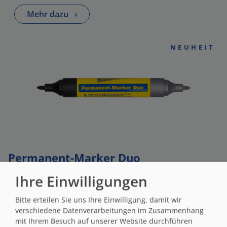
Mehr dazu
›
NEUHEIT
Permanent-Marker Duo
Schwarz auf Hell, Silber auf Dunkel.
Ihre Einwilligungen
Mehr dazu
›
Bitte erteilen Sie uns Ihre Einwilligung, damit wir
verschiedene Datenverarbeitungen im Zusammenhang
mit Ihrem Besuch auf unserer Website durchführen