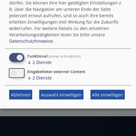
NEUHEIT
dürfen. Sie können Ihre hier getätigten Einstellungen z.
B. über die Navigation am unteren Ende der Seite
jederzeit erneut aufrufen, und so auch Ihre bereits
erteilten Einwilligungen (mit Wirkung für die Zukunft)
widerrufen.
Für weitere Details zu den einzelnen
Verarbeitungstätigkeiten lesen Sie bitte unsere
Datenschutzhinweise
.
Funktional
(immer erforderlich)
↓
2
Dienste
dry BIG MAGNET
Eingebetteter externer Content
Klicken statt Spitzen.
↓
2
Dienste
Mehr dazu
›
Ablehnen
Auswahl einwilligen
Alle einwilligen